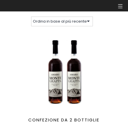
CONFEZIONE 2 BOTTIGLIE
Salta
Amaro
al
Montegrappa
contenuto
CONFEZIONE DA 2 BOTTIGLIE