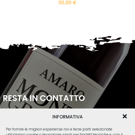
30,00
€
RESTA IN CONTATTO
0423 539051
INFORMATIVA
info@amaromontegrappa.it
Per fornire le migliori esperienze noi e terze parti selezionate
Via Val d'Aosta, 16
utilizziamo cookie o tecnologie simili per finalità tecniche e, con il